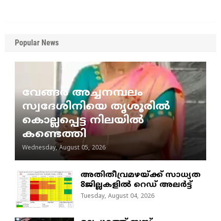
Popular News
വേങ്ങര അച്ചനമ്പലം
സ്വദേശിനിയെ തൃശൂരിൽ
കൊല്ലപ്പെട്ട നിലയിൽ
കണ്ടെത്തി
Wednesday, August 05, 2026
അതിതീവ്രമഴയ്ക്ക് സാധ്യത
8ജില്ലകളിൽ റെഡ് അലർട്ട്
Tuesday, August 04, 2026