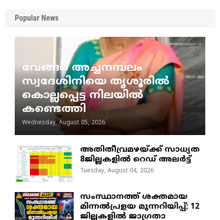
Popular News
വേങ്ങര അച്ചനമ്പലം
സ്വദേശിനിയെ തൃശൂരിൽ
കൊല്ലപ്പെട്ട നിലയിൽ
കണ്ടെത്തി
Wednesday, August 05, 2026
അതിതീവ്രമഴയ്ക്ക് സാധ്യത
8ജില്ലകളിൽ റെഡ് അലർട്ട്
Tuesday, August 04, 2026
സംസ്ഥാനത്ത് ശക്തമായ
മിന്നൽപ്രളയ മുന്നറിയിപ്പ്; 12
ജില്ലകളിൽ ജാഗ്രതാ