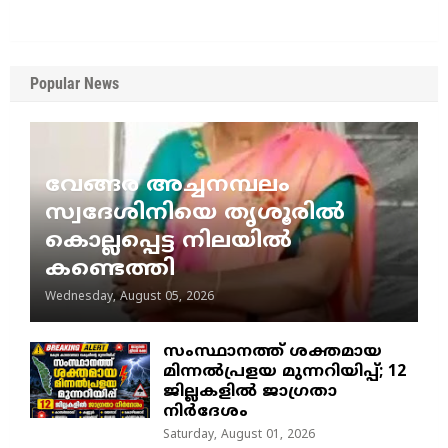
Popular News
വേങ്ങര അച്ചനമ്പലം
സ്വദേശിനിയെ തൃശൂരിൽ
കൊല്ലപ്പെട്ട നിലയിൽ
കണ്ടെത്തി
Wednesday, August 05, 2026
സംസ്ഥാനത്ത് ശക്തമായ
മിന്നൽപ്രളയ മുന്നറിയിപ്പ്; 12
ജില്ലകളിൽ ജാഗ്രതാ
നിർദേശം
Saturday, August 01, 2026