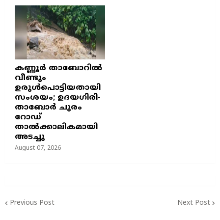
കണ്ണൂർ താബോറിൽ
വീണ്ടും
ഉരുൾപൊട്ടിയതായി
സംശയം; ഉദയഗിരി-
താബോർ ചുരം
റോഡ്
താൽക്കാലികമായി
അടച്ചു
August 07, 2026
Previous Post
Next Post