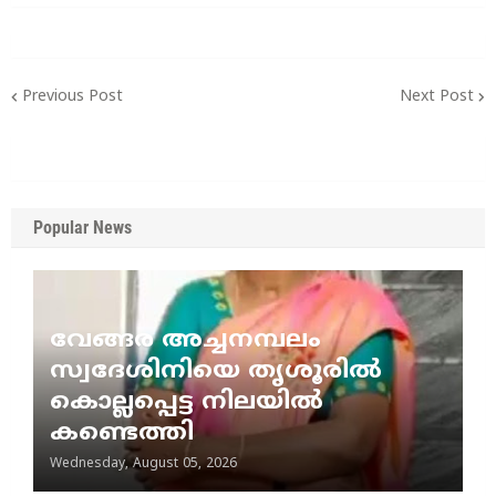
Previous Post
Next Post
Popular News
വേങ്ങര അച്ചനമ്പലം
സ്വദേശിനിയെ തൃശൂരിൽ
കൊല്ലപ്പെട്ട നിലയിൽ
കണ്ടെത്തി
Wednesday, August 05, 2026