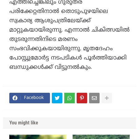
എത്തിച്ചെങ്കിലും ഗുരുതര
പരിക്കേറ്റതിനാൽ തൊടുപുഴയിലെ
സ്വകാര്യ ആശുപത്രിലേയ്ക്ക്
മാറ്റുകയായിരുന്നു. എന്നാൽ ചികിത്സയിൽ
തുടരുന്നതിനിടെ മരണം
സംഭവിക്കുകയായിരുന്നു. മൃതദേഹം
പോസ്റ്റുമോർട്ട നടപടികൾ പൂർത്തിയാക്കി
ബന്ധുക്കൾക്ക് വിട്ടുനൽകും.
Facebook
You might like