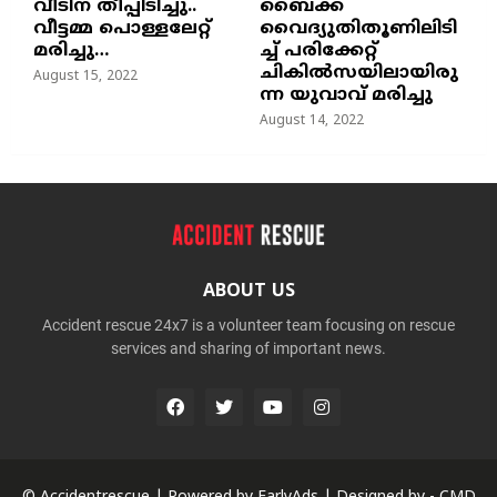
വീടിന് തീപ്പിടിച്ചു..
ബൈക്ക്
വീട്ടമ്മ പൊള്ളലേറ്റ്
വൈദ്യുതിതൂണിലിടി
മരിച്ചു…
ച്ച്‌ പരിക്കേറ്റ്
ചികില്‍സയിലായിരു
August 15, 2022
ന്ന യുവാവ് മരിച്ചു
August 14, 2022
ABOUT US
Accident rescue 24x7 is a volunteer team focusing on rescue
services and sharing of important news.