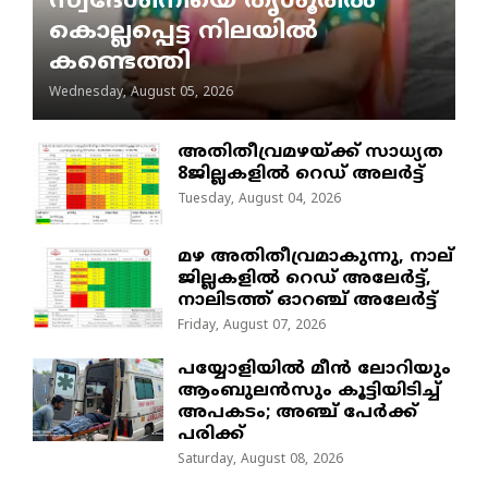
സ്വദേശിനിയെ തൃശൂരിൽ
കൊല്ലപ്പെട്ട നിലയിൽ
കണ്ടെത്തി
Wednesday, August 05, 2026
അതിതീവ്രമഴയ്ക്ക് സാധ്യത
8ജില്ലകളിൽ റെഡ് അലർട്ട്
Tuesday, August 04, 2026
മഴ അതിതീവ്രമാകുന്നു, നാല്
ജില്ലകളില്‍ റെഡ് അലേര്‍ട്ട്‌,
നാലിടത്ത് ഓറഞ്ച് അലേർട്ട്
Friday, August 07, 2026
പയ്യോളിയിൽ മീൻ ലോറിയും
ആംബുലൻസും കൂട്ടിയിടിച്ച്
അപകടം; അഞ്ച് പേർക്ക്
പരിക്ക്
Saturday, August 08, 2026