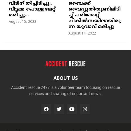
വീടിന് തീപ്പിടിച്ചു..
ബൈക്ക്
വീട്ടമ്മ പൊള്ളലേറ്റ്
വൈദ്യുതിതൂണിലിടി
മരിച്ചു…
ച്ച്‌ പരിക്കേറ്റ്
ചികില്‍സയിലായിരു
August 15, 2022
ന്ന യുവാവ് മരിച്ചു
August 14, 2022
ABOUT US
Accident rescue 24x7 is a volunteer team focusing on rescue
services and sharing of important news.