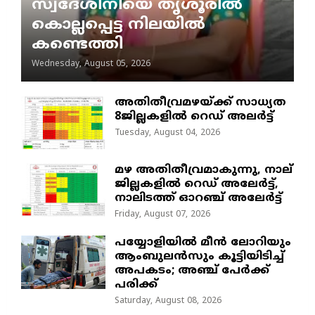
സ്വദേശിനിയെ തൃശൂരിൽ
കൊല്ലപ്പെട്ട നിലയിൽ
കണ്ടെത്തി
Wednesday, August 05, 2026
അതിതീവ്രമഴയ്ക്ക് സാധ്യത
8ജില്ലകളിൽ റെഡ് അലർട്ട്
Tuesday, August 04, 2026
മഴ അതിതീവ്രമാകുന്നു, നാല്
ജില്ലകളില്‍ റെഡ് അലേര്‍ട്ട്‌,
നാലിടത്ത് ഓറഞ്ച് അലേർട്ട്
Friday, August 07, 2026
പയ്യോളിയിൽ മീൻ ലോറിയും
ആംബുലൻസും കൂട്ടിയിടിച്ച്
അപകടം; അഞ്ച് പേർക്ക്
പരിക്ക്
Saturday, August 08, 2026