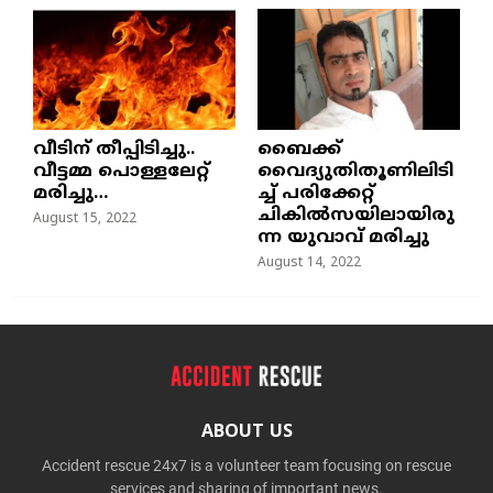
വീടിന് തീപ്പിടിച്ചു..
ബൈക്ക്
വീട്ടമ്മ പൊള്ളലേറ്റ്
വൈദ്യുതിതൂണിലിടി
മരിച്ചു…
ച്ച്‌ പരിക്കേറ്റ്
ചികില്‍സയിലായിരു
August 15, 2022
ന്ന യുവാവ് മരിച്ചു
August 14, 2022
ABOUT US
Accident rescue 24x7 is a volunteer team focusing on rescue
services and sharing of important news.