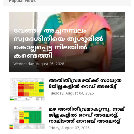
Popular News
വേങ്ങര അച്ചനമ്പലം
സ്വദേശിനിയെ തൃശൂരിൽ
കൊല്ലപ്പെട്ട നിലയിൽ
കണ്ടെത്തി
Wednesday, August 05, 2026
അതിതീവ്രമഴയ്ക്ക് സാധ്യത
8ജില്ലകളിൽ റെഡ് അലർട്ട്
Tuesday, August 04, 2026
മഴ അതിതീവ്രമാകുന്നു, നാല്
ജില്ലകളില്‍ റെഡ് അലേര്‍ട്ട്‌,
നാലിടത്ത് ഓറഞ്ച് അലേർട്ട്
Friday, August 07, 2026