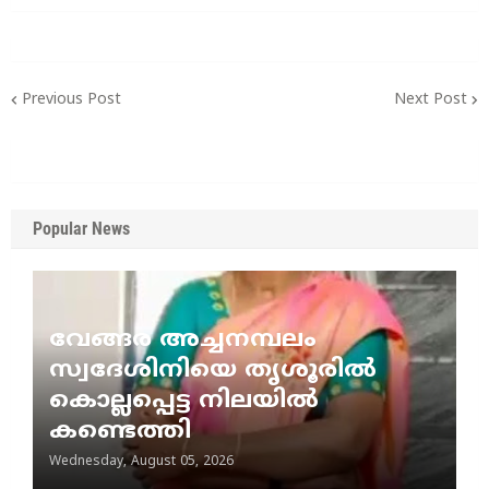
Previous Post
Next Post
Popular News
വേങ്ങര അച്ചനമ്പലം
സ്വദേശിനിയെ തൃശൂരിൽ
കൊല്ലപ്പെട്ട നിലയിൽ
കണ്ടെത്തി
Wednesday, August 05, 2026