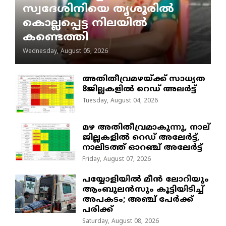
സ്വദേശിനിയെ തൃശൂരിൽ
കൊല്ലപ്പെട്ട നിലയിൽ
കണ്ടെത്തി
Wednesday, August 05, 2026
അതിതീവ്രമഴയ്ക്ക് സാധ്യത
8ജില്ലകളിൽ റെഡ് അലർട്ട്
Tuesday, August 04, 2026
മഴ അതിതീവ്രമാകുന്നു, നാല്
ജില്ലകളില്‍ റെഡ് അലേര്‍ട്ട്‌,
നാലിടത്ത് ഓറഞ്ച് അലേർട്ട്
Friday, August 07, 2026
പയ്യോളിയിൽ മീൻ ലോറിയും
ആംബുലൻസും കൂട്ടിയിടിച്ച്
അപകടം; അഞ്ച് പേർക്ക്
പരിക്ക്
Saturday, August 08, 2026