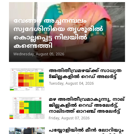
വേങ്ങര അച്ചനമ്പലം
സ്വദേശിനിയെ തൃശൂരിൽ
കൊല്ലപ്പെട്ട നിലയിൽ
കണ്ടെത്തി
Wednesday, August 05, 2026
അതിതീവ്രമഴയ്ക്ക് സാധ്യത
8ജില്ലകളിൽ റെഡ് അലർട്ട്
Tuesday, August 04, 2026
മഴ അതിതീവ്രമാകുന്നു, നാല്
ജില്ലകളില്‍ റെഡ് അലേര്‍ട്ട്‌,
നാലിടത്ത് ഓറഞ്ച് അലേർട്ട്
Friday, August 07, 2026
പയ്യോളിയിൽ മീൻ ലോറിയും