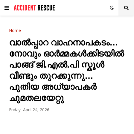
Home
വാൽപ്പാറ വാഹനാപകടം…
നോവും ഓർമ്മകൾക്കിടയിൽ
പാങ്ങ് ജി.എൽ.പി സ്കൂൾ
വീണ്ടും തുറക്കുന്നു…
പുതിയ അധ്യാപകർ
ചുമതലയേറ്റു
Friday, April 24, 2026