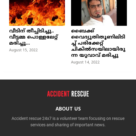
വീടിന് തീപ്പിടിച്ചു..
ബൈക്ക്
വീട്ടമ്മ പൊള്ളലേറ്റ്
വൈദ്യുതിതൂണിലിടി
മരിച്ചു…
ച്ച്‌ പരിക്കേറ്റ്
ചികില്‍സയിലായിരു
August 15, 2022
ന്ന യുവാവ് മരിച്ചു
August 14, 2022
ABOUT US
Accident rescue 24x7 is a volunteer team focusing on rescue
services and sharing of important news.