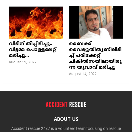
വീടിന് തീപ്പിടിച്ചു..
ബൈക്ക്
വീട്ടമ്മ പൊള്ളലേറ്റ്
വൈദ്യുതിതൂണിലിടി
മരിച്ചു…
ച്ച്‌ പരിക്കേറ്റ്
ചികില്‍സയിലായിരു
August 15, 2022
ന്ന യുവാവ് മരിച്ചു
August 14, 2022
ABOUT US
Accident rescue 24x7 is a volunteer team focusing on rescue