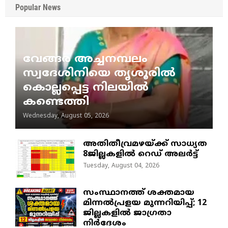
Popular News
വേങ്ങര അച്ചനമ്പലം
സ്വദേശിനിയെ തൃശൂരിൽ
കൊല്ലപ്പെട്ട നിലയിൽ
കണ്ടെത്തി
Wednesday, August 05, 2026
അതിതീവ്രമഴയ്ക്ക് സാധ്യത
8ജില്ലകളിൽ റെഡ് അലർട്ട്
Tuesday, August 04, 2026
സംസ്ഥാനത്ത് ശക്തമായ
മിന്നൽപ്രളയ മുന്നറിയിപ്പ്; 12
ജില്ലകളിൽ ജാഗ്രതാ
നിർദേശം