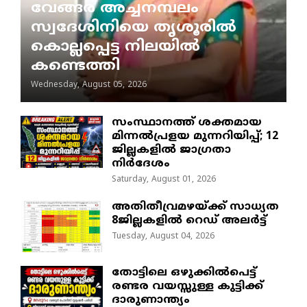
വേങ്ങര അച്ചനമ്പലം
സ്വദേശിനിയെ തൃശൂരിൽ
കൊല്ലപ്പെട്ട നിലയിൽ
കണ്ടെത്തി
Wednesday, August 05, 2026
സംസ്ഥാനത്ത് ശക്തമായ
മിന്നൽപ്രളയ മുന്നറിയിപ്പ്; 12
ജില്ലകളിൽ ജാഗ്രതാ
നിർദേശം
Saturday, August 01, 2026
അതിതീവ്രമഴയ്ക്ക് സാധ്യത
8ജില്ലകളിൽ റെഡ് അലർട്ട്
Tuesday, August 04, 2026
തോട്ടിലെ ഒഴുക്കിൽപെട്ട്
രണ്ടര വയസ്സുള്ള കുട്ടിക്ക്
ദാരുണാന്ത്യം