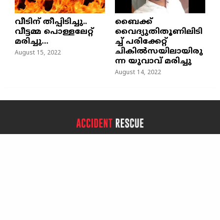
വീടിന് തീപ്പിടിച്ചു..
ബൈക്ക്
വീട്ടമ്മ പൊള്ളലേറ്റ്
വൈദ്യുതിതൂണിലിടി
മരിച്ചു…
ച്ച്‌ പരിക്കേറ്റ്
ചികില്‍സയിലായിരു
August 15, 2022
ന്ന യുവാവ് മരിച്ചു
August 14, 2022
ABOUT US
Accident rescue 24x7 is a volunteer team focusing on rescue
services and sharing of important news.