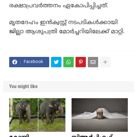
രക്ഷാപ്രവർത്തനം ഏകോപിപ്പിച്ചത്.
​മൃതദേഹം ഇൻക്വസ്റ്റ് നടപടികൾക്കായി
ജില്ലാ ആശുപത്രി മോർച്ചറിയിലേക്ക് മാറ്റി.
Facebook
You might like