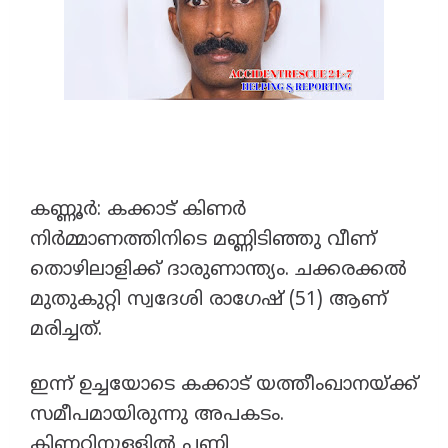
കണ്ണൂർ: കക്കാട് കിണർ
നിർമ്മാണത്തിനിടെ മണ്ണിടിഞ്ഞു വീണ്
തൊഴിലാളിക്ക് ദാരുണാന്ത്യം. ചക്കരക്കൽ
മുതുകുറ്റി സ്വദേശി രാഗേഷ് (51) ആണ്
മരിച്ചത്.
ഇന്ന് ഉച്ചയോടെ കക്കാട് യത്തീംഖാനയ്ക്ക്
സമീപമായിരുന്നു അപകടം.
കിണറിനുള്ളിൽ പണി