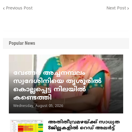
Previous Post
Next Post
Popular News
വേങ്ങര അച്ചനമ്പലം
സ്വദേശിനിയെ തൃശൂരിൽ
കൊല്ലപ്പെട്ട നിലയിൽ
കണ്ടെത്തി
Wednesday, August 05, 2026
അതിതീവ്രമഴയ്ക്ക് സാധ്യത
8ജില്ലകളിൽ റെഡ് അലർട്ട്