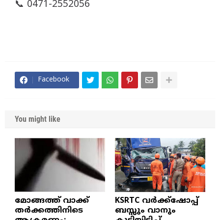
📞 0471-2552056
Facebook
You might like
മോങ്ങത്ത് വാക്ക്
KSRTC വർക്ക്ഷോപ്പ്
തർക്കത്തിനിടെ
ബസ്സും വാനും