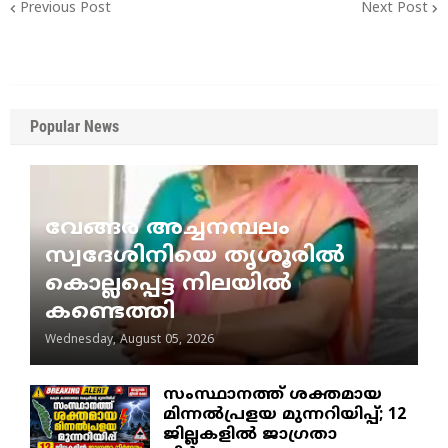
Previous Post
Next Post
Popular News
വേങ്ങര അച്ചനമ്പലം
സ്വദേശിനിയെ തൃശൂരിൽ
കൊല്ലപ്പെട്ട നിലയിൽ
കണ്ടെത്തി
Wednesday, August 05, 2026
സംസ്ഥാനത്ത് ശക്തമായ
മിന്നൽപ്രളയ മുന്നറിയിപ്പ്; 12
ജില്ലകളിൽ ജാഗ്രതാ