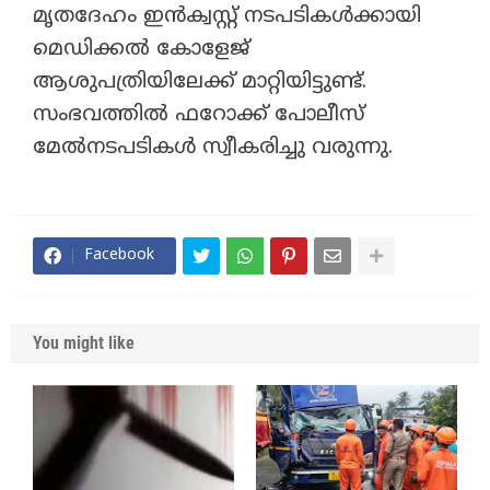
മൃതദേഹം ഇൻക്വസ്റ്റ് നടപടികൾക്കായി
മെഡിക്കൽ കോളേജ്
ആശുപത്രിയിലേക്ക് മാറ്റിയിട്ടുണ്ട്.
സംഭവത്തിൽ ഫറോക്ക് പോലീസ്
മേൽനടപടികൾ സ്വീകരിച്ചു വരുന്നു.
Facebook
You might like