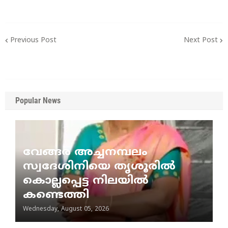
Previous Post
Next Post
Popular News
വേങ്ങര അച്ചനമ്പലം
സ്വദേശിനിയെ തൃശൂരിൽ
കൊല്ലപ്പെട്ട നിലയിൽ
കണ്ടെത്തി
Wednesday, August 05, 2026