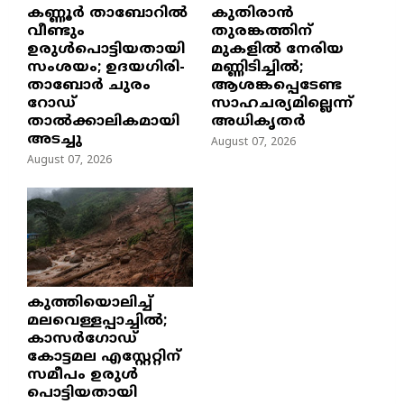
കണ്ണൂർ താബോറിൽ
കുതിരാൻ
വീണ്ടും
തുരങ്കത്തിന്
ഉരുൾപൊട്ടിയതായി
മുകളിൽ നേരിയ
സംശയം; ഉദയഗിരി-
മണ്ണിടിച്ചിൽ;
താബോർ ചുരം
ആശങ്കപ്പെടേണ്ട
റോഡ്
സാഹചര്യമില്ലെന്ന്
താൽക്കാലികമായി
അധികൃതർ
അടച്ചു
August 07, 2026
August 07, 2026
കുത്തിയൊലിച്ച്
മലവെള്ളപ്പാച്ചിൽ;
കാസർഗോഡ്
കോട്ടമല എസ്റ്റേറ്റിന്
സമീപം ഉരുൾ
പൊട്ടിയതായി