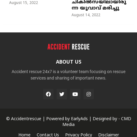
ചികില്‍സയിലായിരു
August 15, 2022
ന്ന യുവാവ് മരിച്ചു
August 14, 2022
ABOUT US
Accident rescue 24x7 is a volunteer team focusing on rescue
services and sharing of important news.
© Accidentrescue | Powered by
EarlyAds
| Designed by -
CMD
Media
Home
Contact Us
Privacy Policy
Disclaimer