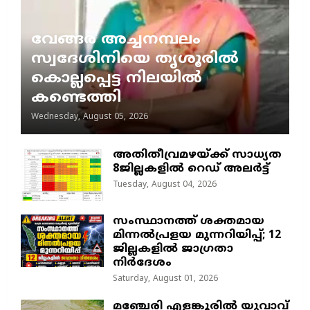
വേങ്ങര അച്ചനമ്പലം
സ്വദേശിനിയെ തൃശൂരിൽ
കൊല്ലപ്പെട്ട നിലയിൽ
കണ്ടെത്തി
Wednesday, August 05, 2026
അതിതീവ്രമഴയ്ക്ക് സാധ്യത
8ജില്ലകളിൽ റെഡ് അലർട്ട്
Tuesday, August 04, 2026
സംസ്ഥാനത്ത് ശക്തമായ
മിന്നൽപ്രളയ മുന്നറിയിപ്പ്; 12
ജില്ലകളിൽ ജാഗ്രതാ
നിർദേശം
Saturday, August 01, 2026
മഞ്ചേരി എളങ്കൂരിൽ യുവാവ്