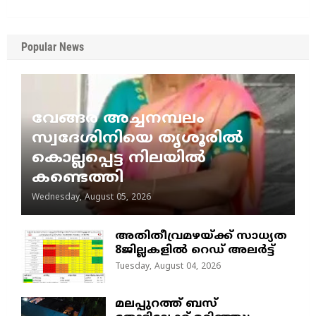
Popular News
വേങ്ങര അച്ചനമ്പലം
സ്വദേശിനിയെ തൃശൂരിൽ
കൊല്ലപ്പെട്ട നിലയിൽ
കണ്ടെത്തി
Wednesday, August 05, 2026
അതിതീവ്രമഴയ്ക്ക് സാധ്യത
8ജില്ലകളിൽ റെഡ് അലർട്ട്
Tuesday, August 04, 2026
മലപ്പുറത്ത് ബസ്