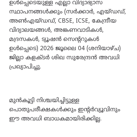
ഉൾപ്പെടെയുള്ള എല്ലാ വിദ്യാഭ്യാസ
സ്ഥാപനങ്ങൾക്കും (സർക്കാർ, എയ്ഡഡ്,
അൺഎയ്ഡഡ്, CBSE, ICSE, കേന്ദ്രീയ
വിദ്യാലയങ്ങൾ, അങ്കണവാടികൾ,
മദ്രസകൾ, ട്യൂഷൻ സെന്ററുകൾ
ഉൾപ്പെടെ) 2026 ജൂലൈ 04 (ശനിയാഴ്ച)
ജില്ലാ കളക്‌ടർ ശിഖ സുരേന്ദ്രൻ അവധി
പ്രഖ്യാപിച്ചു.
മുൻകൂട്ടി നിശ്ചയിച്ചിട്ടുള്ള
പൊതുപരീക്ഷകൾക്കും ഇന്റർവ്യൂവിനും
ഈ അവധി ബാധകമായിരിക്കില്ല.