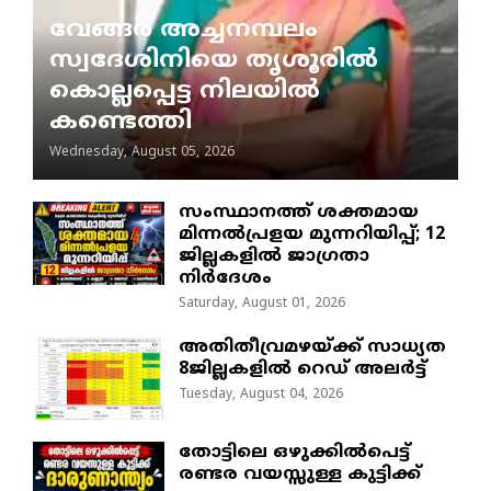
വേങ്ങര അച്ചനമ്പലം
സ്വദേശിനിയെ തൃശൂരിൽ
കൊല്ലപ്പെട്ട നിലയിൽ
കണ്ടെത്തി
Wednesday, August 05, 2026
സംസ്ഥാനത്ത് ശക്തമായ
മിന്നൽപ്രളയ മുന്നറിയിപ്പ്; 12
ജില്ലകളിൽ ജാഗ്രതാ
നിർദേശം
Saturday, August 01, 2026
അതിതീവ്രമഴയ്ക്ക് സാധ്യത
8ജില്ലകളിൽ റെഡ് അലർട്ട്
Tuesday, August 04, 2026
തോട്ടിലെ ഒഴുക്കിൽപെട്ട്
രണ്ടര വയസ്സുള്ള കുട്ടിക്ക്