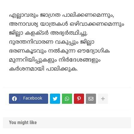
എല്ലാവരും ജാഗ്രത പാലിക്കണമെന്നും,
അനാവശ്യ യാത്രകൾ ഒഴിവാക്കണമെന്നും
ജില്ലാ കളക്ടർ അഭ്യർത്ഥിച്ചു.
ദുരന്തനിവാരണ വകുപ്പും ജില്ലാ
ഭരണകൂടവും നൽകുന്ന ഔദ്യോഗിക
മുന്നറിയിപ്പുകളും നിർദേശങ്ങളും
കർശനമായി പാലിക്കുക.
Facebook
You might like