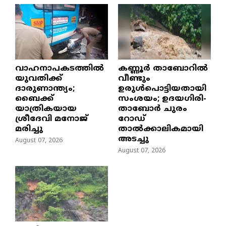
വാഹനാപകടത്തിൽ
കണ്ണൂർ താബോറിൽ
യുവതിക്ക്
വീണ്ടും
ദാരുണാന്ത്യം;
ഉരുൾപൊട്ടിയതായി
ബൈക്ക്
സംശയം; ഉദയഗിരി-
യാത്രികയായ
താബോർ ചുരം
ശ്രീദേവി മനോജ്
റോഡ്
മരിച്ചു
താൽക്കാലികമായി
അടച്ചു
August 07, 2026
August 07, 2026