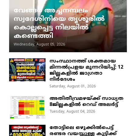
വേങ്ങര അച്ചനമ്പലം
സ്വദേശിനിയെ തൃശൂരിൽ
കൊല്ലപ്പെട്ട നിലയിൽ
കണ്ടെത്തി
Wednesday, August 05, 2026
സംസ്ഥാനത്ത് ശക്തമായ
മിന്നൽപ്രളയ മുന്നറിയിപ്പ്; 12
ജില്ലകളിൽ ജാഗ്രതാ
നിർദേശം
Saturday, August 01, 2026
അതിതീവ്രമഴയ്ക്ക് സാധ്യത
8ജില്ലകളിൽ റെഡ് അലർട്ട്
Tuesday, August 04, 2026
തോട്ടിലെ ഒഴുക്കിൽപെട്ട്
രണ്ടര വയസ്സുള്ള കുട്ടിക്ക്