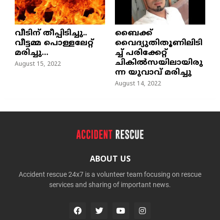
വീടിന് തീപ്പിടിച്ചു..
ബൈക്ക്
വീട്ടമ്മ പൊള്ളലേറ്റ്
വൈദ്യുതിതൂണിലിടി
മരിച്ചു…
ച്ച്‌ പരിക്കേറ്റ്
ചികില്‍സയിലായിരു
August 15, 2022
ന്ന യുവാവ് മരിച്ചു
August 14, 2022
ABOUT US
Accident rescue 24x7 is a volunteer team focusing on rescue
services and sharing of important news.