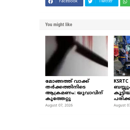
Facebook
Twitter
You might like
മോങ്ങത്ത് വാക്ക്
KSRTC
തർക്കത്തിനിടെ
ബസ്സു
ആക്രമണം: യുവാവിന്
കൂട്ടി
കുത്തേറ്റു
പരിക്ക
August 07, 2026
August 07