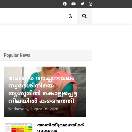
Popular News
വേങ്ങര അച്ചനമ്പലം
സ്വദേശിനിയെ
തൃശൂരിൽ കൊല്ലപ്പെട്ട
നിലയിൽ കണ്ടെത്തി
Wednesday, August 05, 2026
അതിതീവ്രമഴയ്ക്ക്
സാധ്യത