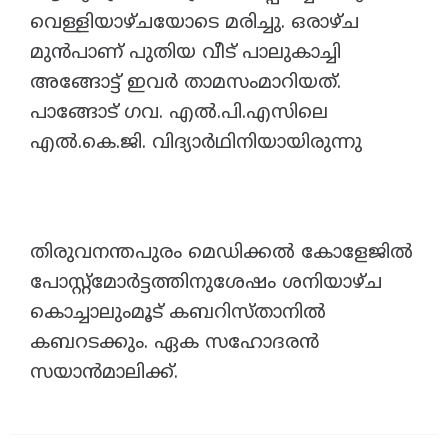
വെള്ളിയാഴ്ചയോടെ മരിച്ചു. ഒരാഴ്ച
മുൻപാണ് പുതിയ വീട് പാലുകാച്ചി
അങ്ങോട്ട് ഇവർ താമസംമാറിയത്.
പാങ്ങോട് ഗവ. എൽ.പി.എസിലെ
എൽ.കെ.ജി. വിദ്യാർഥിനിയായിരുന്നു
തിരുവനന്തപുരം മെഡിക്കൽ കോളേജിൽ
പോസ്റ്റ്മോർട്ടത്തിനുശേഷം ശനിയാഴ്ച‌
കൊച്ചാലുംമൂട് കബറിസ്‌താനിൽ
കബറടക്കും. ഏക സഹോദരൻ
സയാൻമാലിക്ക്.