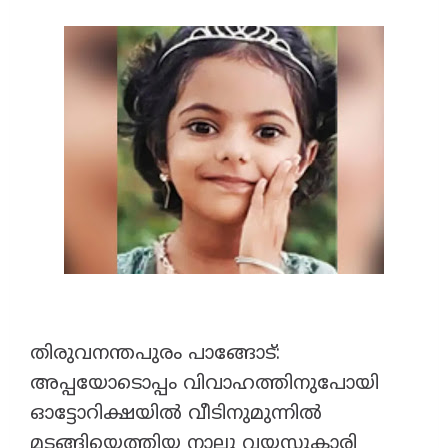
തിരുവനന്തപുരം പാങ്ങോട്:
അപ്പയോടൊപ്പം വിവാഹത്തിനുപോയി
ഓട്ടോറിക്ഷയിൽ വീടിനുമുന്നിൽ
മടങ്ങിയെത്തിയ നാലു വയസ്സുകാരി