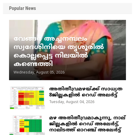
Popular News
വേങ്ങര അച്ചനമ്പലം
സ്വദേശിനിയെ തൃശൂരിൽ
കൊല്ലപ്പെട്ട നിലയിൽ
കണ്ടെത്തി
Wednesday, August 05, 2026
അതിതീവ്രമഴയ്ക്ക് സാധ്യത
8ജില്ലകളിൽ റെഡ് അലർട്ട്
Tuesday, August 04, 2026
മഴ അതിതീവ്രമാകുന്നു, നാല്
ജില്ലകളില്‍ റെഡ് അലേര്‍ട്ട്‌,
നാലിടത്ത് ഓറഞ്ച് അലേർട്ട്