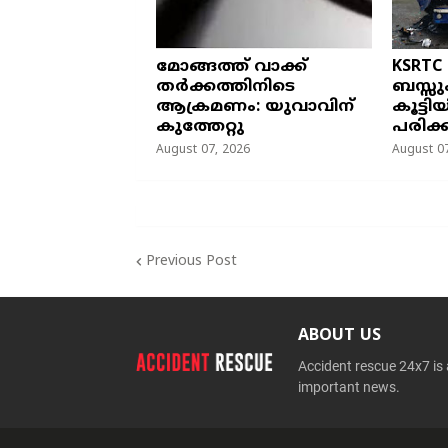
മോങ്ങത്ത് വാക്ക്
KSRTC
തർക്കത്തിനിടെ
ബസ്സു
ആക്രമണം: യുവാവിന്
കൂട്ടി
കുത്തേറ്റു
പരിക്ക
August 07, 2026
August 07
Previous Post
ABOUT US
Accident rescue 24x7 is
important news.