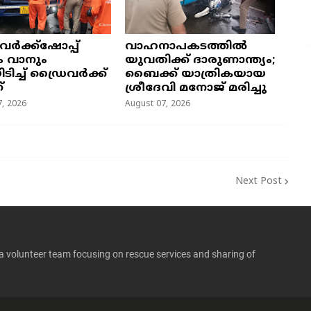
 വർക്ക്ഷോപ്പ്
വാഹനാപകടത്തിൽ
ം വാനും
യുവതിക്ക് ദാരുണാന്ത്യം;
യിടിച്ച് ഡ്രൈവർക്ക്
ബൈക്ക് യാത്രികയായ
്
ശ്രീദേവി മനോജ് മരിച്ചു
, 2026
August 07, 2026
Next Post
 a volunteer team focusing on rescue services and sharing of