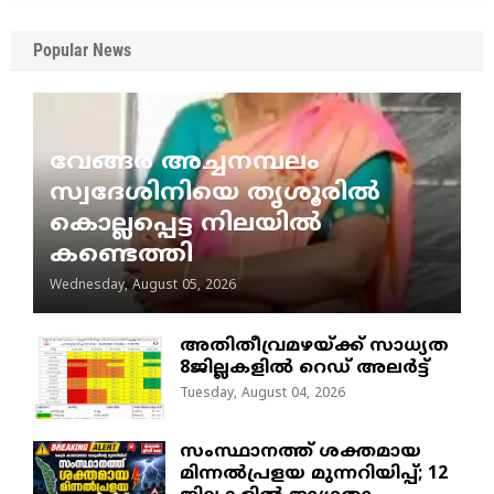
Popular News
വേങ്ങര അച്ചനമ്പലം
സ്വദേശിനിയെ തൃശൂരിൽ
കൊല്ലപ്പെട്ട നിലയിൽ
കണ്ടെത്തി
Wednesday, August 05, 2026
അതിതീവ്രമഴയ്ക്ക് സാധ്യത
8ജില്ലകളിൽ റെഡ് അലർട്ട്
Tuesday, August 04, 2026
സംസ്ഥാനത്ത് ശക്തമായ
മിന്നൽപ്രളയ മുന്നറിയിപ്പ്; 12