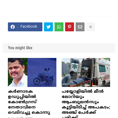
Facebook
You might like
കർണാടക
പയ്യോളിയിൽ മീൻ
ഉഡുപ്പിയിൽ
ലോറിയും
കോൺഗ്രസ്
ആംബുലൻസും
നേതാവിനെ
കൂട്ടിയിടിച്ച് അപകടം;
വെടിവച്ചു കൊന്നു
അഞ്ച് പേർക്ക്