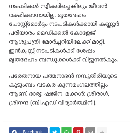
നടപടികൾ സ്വീകരിച്ചെങ്കിലും ജീവൻ
രക്ഷിക്കാനായില്ല. മൃതദേഹം
പോസ്റ്റ്‌മോർട്ടം നടപടികൾക്കായി കണ്ണൂർ
പരിയാരം മെഡിക്കൽ കോളേജ്
ആശുപത്രി മോർച്ചറിയിലേക്ക് മാറ്റി.
ഇൻക്വസ്റ്റ് നടപടികൾക്ക് ശേഷം
മൃതദേഹം ബന്ധുക്കൾക്ക് വിട്ടുനൽകും.
​പരേതനായ പത്മനാഭൻ നമ്പൂതിരിയുടെ
കുടുംബം വടകര കുന്നമംഗലത്തില്ലം
ആണ്. ഭാര്യ: ഷജിന. മക്കൾ: ശ്രീരാഗ്,
ശ്രീനന്ദ (ബി.എഡ് വിദ്യാർത്ഥിനി).
Facebook