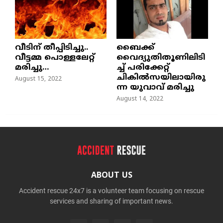
വീടിന് തീപ്പിടിച്ചു..
ബൈക്ക്
വീട്ടമ്മ പൊള്ളലേറ്റ്
വൈദ്യുതിതൂണിലിടി
മരിച്ചു…
ച്ച്‌ പരിക്കേറ്റ്
ചികില്‍സയിലായിരു
August 15, 2022
ന്ന യുവാവ് മരിച്ചു
August 14, 2022
ABOUT US
Accident rescue 24x7 is a volunteer team focusing on rescue
services and sharing of important news.