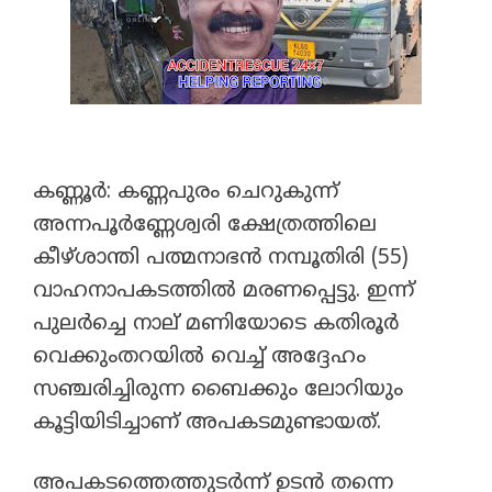
​കണ്ണൂർ: കണ്ണപുരം ചെറുകുന്ന്
അന്നപൂർണ്ണേശ്വരി ക്ഷേത്രത്തിലെ
കീഴ്ശാന്തി പത്മനാഭൻ നമ്പൂതിരി (55)
വാഹനാപകടത്തിൽ മരണപ്പെട്ടു. ഇന്ന്
പുലർച്ചെ നാല് മണിയോടെ കതിരൂർ
വെക്കുംതറയിൽ വെച്ച് അദ്ദേഹം
സഞ്ചരിച്ചിരുന്ന ബൈക്കും ലോറിയും
കൂട്ടിയിടിച്ചാണ് അപകടമുണ്ടായത്.
​അപകടത്തെത്തുടർന്ന് ഉടൻ തന്നെ