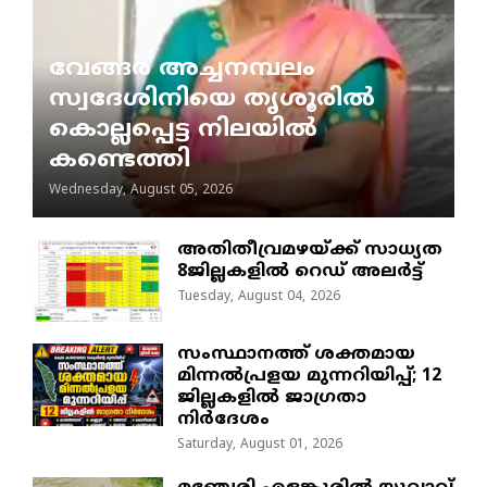
വേങ്ങര അച്ചനമ്പലം
സ്വദേശിനിയെ തൃശൂരിൽ
കൊല്ലപ്പെട്ട നിലയിൽ
കണ്ടെത്തി
Wednesday, August 05, 2026
അതിതീവ്രമഴയ്ക്ക് സാധ്യത
8ജില്ലകളിൽ റെഡ് അലർട്ട്
Tuesday, August 04, 2026
സംസ്ഥാനത്ത് ശക്തമായ
മിന്നൽപ്രളയ മുന്നറിയിപ്പ്; 12
ജില്ലകളിൽ ജാഗ്രതാ
നിർദേശം
Saturday, August 01, 2026