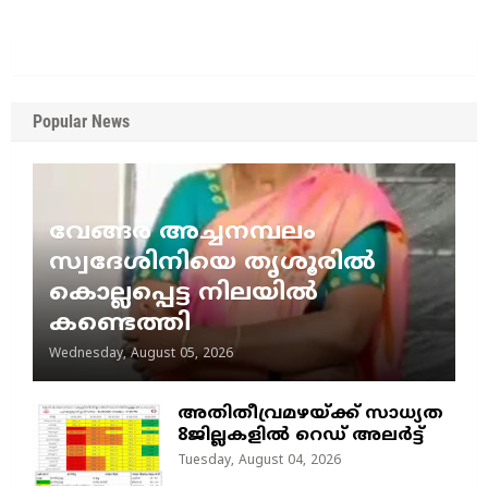
Popular News
വേങ്ങര അച്ചനമ്പലം
സ്വദേശിനിയെ തൃശൂരിൽ
കൊല്ലപ്പെട്ട നിലയിൽ
കണ്ടെത്തി
Wednesday, August 05, 2026
അതിതീവ്രമഴയ്ക്ക് സാധ്യത
8ജില്ലകളിൽ റെഡ് അലർട്ട്
Tuesday, August 04, 2026