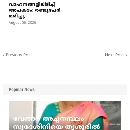
വാഹനങ്ങളിലിടിച്ച്
അപകടം; രണ്ടുപേർ
മരിച്ചു
August 06, 2026
Previous Post
Next Post
Popular News
വേങ്ങര അച്ചനമ്പലം
സ്വദേശിനിയെ തൃശൂരിൽ