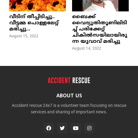
വീടിന് തീപ്പിടിച്ചു..
ബൈക്ക്
വീട്ടമ്മ പൊള്ളലേറ്റ്
വൈദ്യുതിതൂണിലിടി
മരിച്ചു…
ച്ച്‌ പരിക്കേറ്റ്
ചികില്‍സയിലായിരു
August 15, 2022
ന്ന യുവാവ് മരിച്ചു
August 14, 2022
ABOUT US
Accident rescue 24x7 is a volunteer team focusing on rescue
services and sharing of important news.