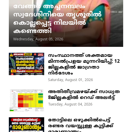
വേങ്ങര അച്ചനമ്പലം
സ്വദേശിനിയെ തൃശൂരിൽ
കൊല്ലപ്പെട്ട നിലയിൽ
കണ്ടെത്തി
Wednesday, August 05, 2026
സംസ്ഥാനത്ത് ശക്തമായ
മിന്നൽപ്രളയ മുന്നറിയിപ്പ്; 12
ജില്ലകളിൽ ജാഗ്രതാ
നിർദേശം
Saturday, August 01, 2026
അതിതീവ്രമഴയ്ക്ക് സാധ്യത
8ജില്ലകളിൽ റെഡ് അലർട്ട്
Tuesday, August 04, 2026
തോട്ടിലെ ഒഴുക്കിൽപെട്ട്
രണ്ടര വയസ്സുള്ള കുട്ടിക്ക്