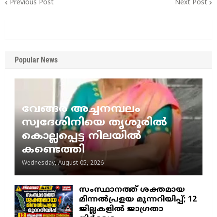
Previous Post
Next Post
Popular News
വേങ്ങര അച്ചനമ്പലം
സ്വദേശിനിയെ തൃശൂരിൽ
കൊല്ലപ്പെട്ട നിലയിൽ
കണ്ടെത്തി
Wednesday, August 05, 2026
സംസ്ഥാനത്ത് ശക്തമായ
മിന്നൽപ്രളയ മുന്നറിയിപ്പ്; 12
ജില്ലകളിൽ ജാഗ്രതാ