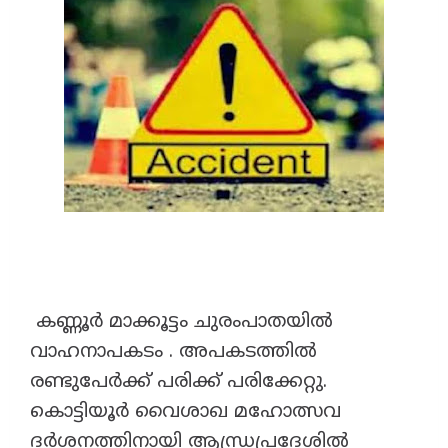
കണ്ണൂർ മാക്കൂട്ടം ചുരംപാതയിൽ
വാഹനാപകടം . അപകടത്തിൽ
രണ്ടുപേർക്ക് പരിക്ക് പരിക്കേറ്റു.
കൊട്ടിയൂർ വൈശാഖ മഹോത്സവ
ദർശനത്തിനായി ആന്ധ്രപ്രദേശിൽ