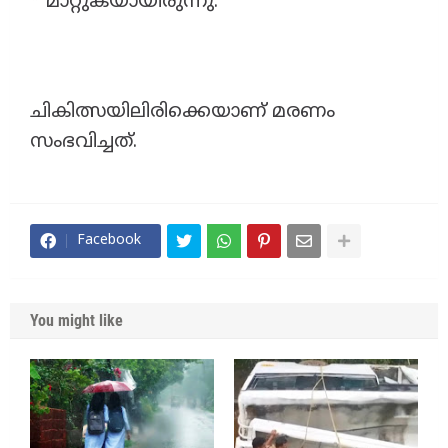
* മാറ്റുകയായിരുന്നു.
ചികിത്സയിലിരിക്കെയാണ് മരണം
സംഭവിച്ചത്.
Facebook
You might like