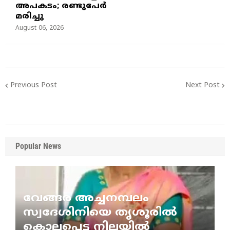
അപകടം; രണ്ടുപേർ
മരിച്ചു
August 06, 2026
Previous Post
Next Post
Popular News
വേങ്ങര അച്ചനമ്പലം
സ്വദേശിനിയെ തൃശൂരിൽ
കൊല്ലപ്പെട്ട നിലയിൽ