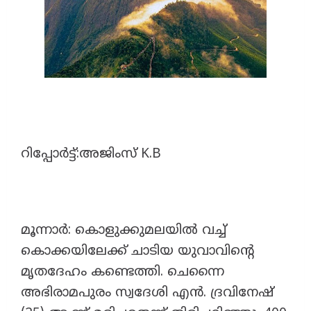
റിപ്പോർട്ട്:അജിംസ് K.B
മൂന്നാർ: കൊളുക്കുമലയിൽ വച്ച്
കൊക്കയിലേക്ക് ചാടിയ യുവാവിന്റെ
മൃതദേഹം കണ്ടെത്തി. ചെന്നൈ
അഭിരാമപുരം സ്വദേശി എൻ. ദ്രവിനേഷ്