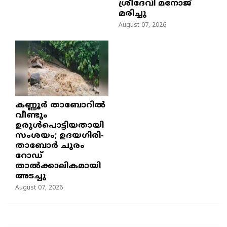
ശ്രീദേവി മനോജ്
മരിച്ചു
August 07, 2026
കണ്ണൂർ താബോറിൽ
വീണ്ടും
ഉരുൾപൊട്ടിയതായി
സംശയം; ഉദയഗിരി-
താബോർ ചുരം
റോഡ്
താൽക്കാലികമായി
അടച്ചു
August 07, 2026