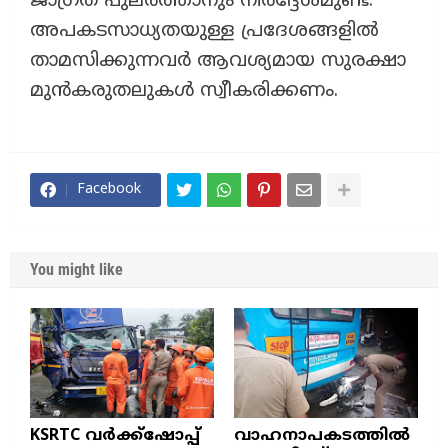
ജാഗ്രത പുലർത്താനും നിർദ്ദേശമുണ്ട്.
അപകടസാധ്യതയുള്ള പ്രദേശങ്ങളിൽ
താമസിക്കുന്നവർ ആവശ്യമായ സുരക്ഷാ
മുൻകരുതലുകൾ സ്വീകരിക്കണം.
Facebook
You might like
KSRTC വർക്ക്ഷോപ്പ്
വാഹനാപകടത്തിൽ