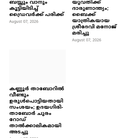
ബസ്സും വാനും
യുവതിക്ക്
കൂട്ടിയിടിച്ച്
ദാരുണാന്ത്യം;
ഡ്രൈവർക്ക് പരിക്ക്
ബൈക്ക്
യാത്രികയായ
August 07, 2026
ശ്രീദേവി മനോജ്
മരിച്ചു
August 07, 2026
കണ്ണൂർ താബോറിൽ
വീണ്ടും
ഉരുൾപൊട്ടിയതായി
സംശയം; ഉദയഗിരി-
താബോർ ചുരം
റോഡ്
താൽക്കാലികമായി
അടച്ചു