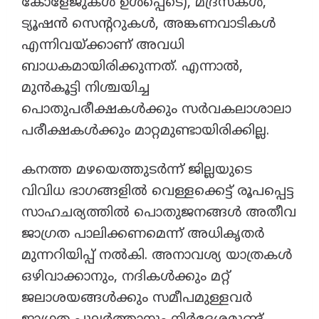
കോളേജുകൾ ഉൾപ്പെടെ), മദ്രസകൾ,
ട്യൂഷൻ സെന്ററുകൾ, അങ്കണവാടികൾ
എന്നിവയ്ക്കാണ് അവധി
ബാധകമായിരിക്കുന്നത്. എന്നാൽ,
മുൻകൂട്ടി നിശ്ചയിച്ച
പൊതുപരീക്ഷകൾക്കും സർവകലാശാലാ
പരീക്ഷകൾക്കും മാറ്റമുണ്ടായിരിക്കില്ല.
​കനത്ത മഴയെത്തുടർന്ന് ജില്ലയുടെ
വിവിധ ഭാഗങ്ങളിൽ വെള്ളക്കെട്ട് രൂപപ്പെട്ട
സാഹചര്യത്തിൽ പൊതുജനങ്ങൾ അതീവ
ജാഗ്രത പാലിക്കണമെന്ന് അധികൃതർ
മുന്നറിയിപ്പ് നൽകി. അനാവശ്യ യാത്രകൾ
ഒഴിവാക്കാനും, നദികൾക്കും മറ്റ്
ജലാശയങ്ങൾക്കും സമീപമുള്ളവർ