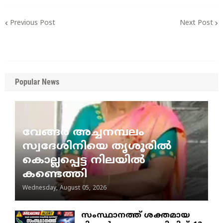
Previous Post
Next Post
Popular News
വേങ്ങര അച്ചനമ്പലം
സ്വദേശിനിയെ തൃശൂരിൽ
കൊല്ലപ്പെട്ട നിലയിൽ
കണ്ടെത്തി
Wednesday, August 05, 2026
സംസ്ഥാനത്ത് ശക്തമായ