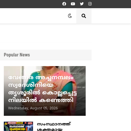
Popular News
വേങ്ങര അച്ചനമ്പലം
സ്വദേശിനിയെ
തൃശൂരിൽ കൊല്ലപ്പെട്ട
നിലയിൽ കണ്ടെത്തി
Wednesday, August 05, 2026
സംസ്ഥാനത്ത്
ശക്തമായ