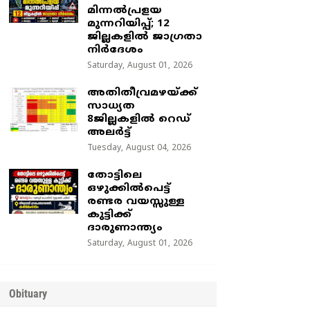
മിന്നൽപ്രളയ
മുന്നറിയിപ്പ്; 12
ജില്ലകളിൽ ജാഗ്രതാ
നിർദേശം
Saturday, August 01, 2026
അതിതീവ്രമഴയ്ക്ക്
സാധ്യത
8ജില്ലകളിൽ റെഡ്
അലർട്ട്
Tuesday, August 04, 2026
തോട്ടിലെ
ഒഴുക്കിൽപെട്ട്
രണ്ടര വയസ്സുള്ള
കുട്ടിക്ക്
ദാരുണാന്ത്യം
Saturday, August 01, 2026
Obituary