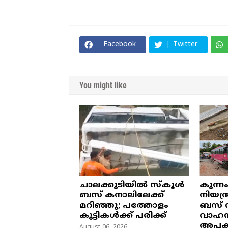
Facebook
Twitter
You might like
ചാലക്കുടിയിൽ സ്കൂൾ
കുന്ന
ബസ് കനാലിലേക്ക്
നിയന്ത
മറിഞ്ഞു; പത്തോളം
ബസ് 
കുട്ടികൾക്ക് പരിക്ക്
വാഹനങ്
അപകട
August 06, 2026