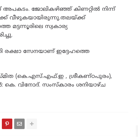
 അപകടം. ജോലികഴിഞ്ഞ് കിണറ്റിൽ നിന്ന്
ക് വീഴുകയായിരുന്നു.തലയ്ക്ക്
തെ മട്ടന്നൂരിലെ സ്വകാര്യ
ച്ചു.
ഗ്നി രക്ഷാ സേനയാണ് ഇദ്ദേഹത്തെ
സ്മിത (കെ.എസ്.എഫ്.ഇ , ശ്രീകണ്ഠപുരം),
 കെ. വിനോദ്. സംസ്കാരം ശനിയാഴ്ച