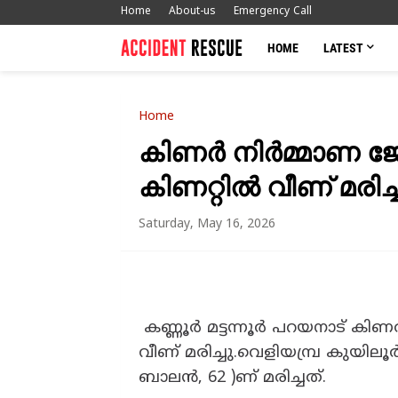
Home
About-us
Emergency Call
HOME
LATEST
Home
കിണർ നിർമ്മാണ ജോ
കിണറ്റിൽ വീണ് മരിച്
Saturday, May 16, 2026
കണ്ണൂർ മട്ടന്നൂർ പറയനാട് കി
വീണ് മരിച്ചു.വെളിയമ്പ്ര കുയ
ബാലൻ, 62 )ണ് മരിച്ചത്.