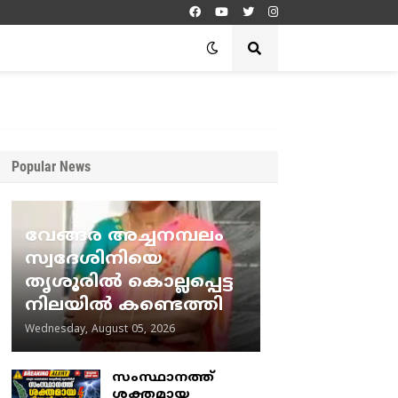
Popular News
വേങ്ങര അച്ചനമ്പലം
സ്വദേശിനിയെ
തൃശൂരിൽ കൊല്ലപ്പെട്ട
നിലയിൽ കണ്ടെത്തി
Wednesday, August 05, 2026
സംസ്ഥാനത്ത്
ശക്തമായ