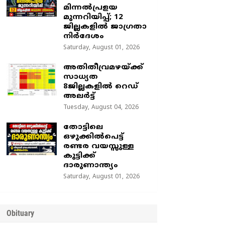
മിന്നൽപ്രളയ
മുന്നറിയിപ്പ്; 12
ജില്ലകളിൽ ജാഗ്രതാ
നിർദേശം
Saturday, August 01, 2026
അതിതീവ്രമഴയ്ക്ക്
സാധ്യത
8ജില്ലകളിൽ റെഡ്
അലർട്ട്
Tuesday, August 04, 2026
തോട്ടിലെ
ഒഴുക്കിൽപെട്ട്
രണ്ടര വയസ്സുള്ള
കുട്ടിക്ക്
ദാരുണാന്ത്യം
Saturday, August 01, 2026
Obituary