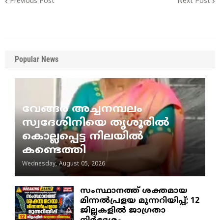
Previous Post
Next Post
Popular News
വേങ്ങര അച്ചനമ്പലം
സ്വദേശിനിയെ തൃശൂരിൽ
കൊല്ലപ്പെട്ട നിലയിൽ
കണ്ടെത്തി
Wednesday, August 05, 2026
സംസ്ഥാനത്ത് ശക്തമായ
മിന്നൽപ്രളയ മുന്നറിയിപ്പ്; 12
ജില്ലകളിൽ ജാഗ്രതാ