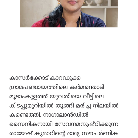
കാസർക്കോട്:കാറഡുക്ക
ഗ്രാമപഞ്ചായത്തിലെ കർമന്തൊടി
മൂടാംകുളത്ത് യുവതിയെ വീട്ടിലെ
കിടപ്പുമുറിയിൽ തൂങ്ങി മരിച്ച നിലയിൽ
കണ്ടെത്തി. നാഗാലാൻഡിൽ
സൈനികനായി സേവനമനുഷ്ഠിക്കുന്ന
രാജേഷ് കുമാറിൻ്റെ ഭാര്യ സൗപർണിക