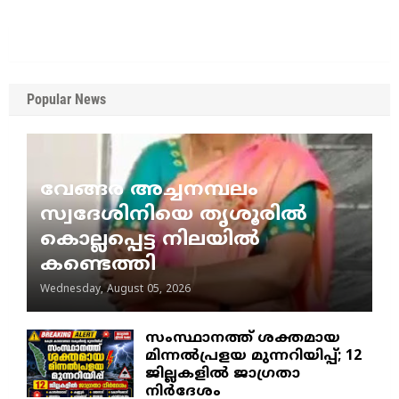
Popular News
വേങ്ങര അച്ചനമ്പലം
സ്വദേശിനിയെ തൃശൂരിൽ
കൊല്ലപ്പെട്ട നിലയിൽ
കണ്ടെത്തി
Wednesday, August 05, 2026
സംസ്ഥാനത്ത് ശക്തമായ
മിന്നൽപ്രളയ മുന്നറിയിപ്പ്; 12
ജില്ലകളിൽ ജാഗ്രതാ
നിർദേശം