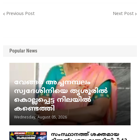
Previous Post
Next Post
Popular News
വേങ്ങര അച്ചനമ്പലം
സ്വദേശിനിയെ തൃശൂരിൽ
കൊല്ലപ്പെട്ട നിലയിൽ
കണ്ടെത്തി
Wednesday, August 05, 2026
സംസ്ഥാനത്ത് ശക്തമായ