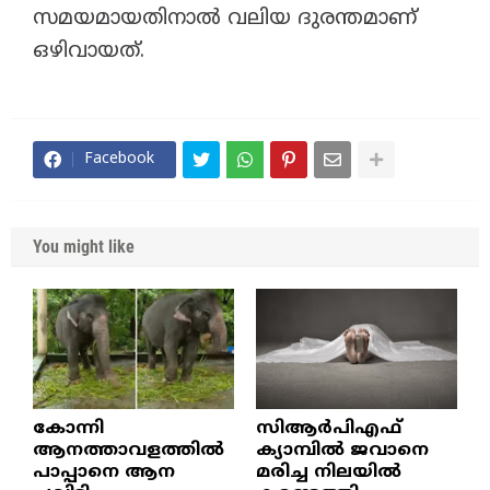
സമയമായതിനാൽ വലിയ ദുരന്തമാണ്
ഒഴിവായത്.
Facebook
You might like
കോന്നി
സിആർപിഎഫ്
ആനത്താവളത്തിൽ
ക്യാമ്പിൽ ജവാനെ
പാപ്പാനെ ആന
മരിച്ച നിലയിൽ