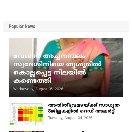
Popular News
വേങ്ങര അച്ചനമ്പലം
സ്വദേശിനിയെ തൃശൂരിൽ
കൊല്ലപ്പെട്ട നിലയിൽ
കണ്ടെത്തി
Wednesday, August 05, 2026
അതിതീവ്രമഴയ്ക്ക് സാധ്യത
8ജില്ലകളിൽ റെഡ് അലർട്ട്
Tuesday, August 04, 2026