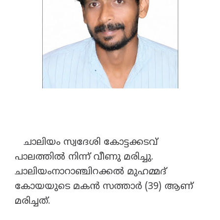
ചാലിയം സ്വദേശി കോട്ടക്കടവ്
പാലത്തിൽ നിന്ന് വീണു മരിച്ചു.
ചാലിയംനാറാഞ്ചിറക്കൽ മുഹമ്മദ്
കോയയുടെ മകൻ സത്താർ (39) ആണ്
മരിച്ചത്.