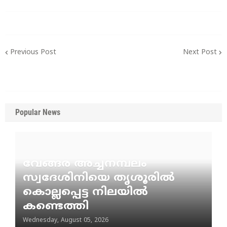
Previous Post
Next Post
Popular News
വേങ്ങര അച്ചനമ്പലം
സ്വദേശിനിയെ തൃശൂരിൽ
കൊല്ലപ്പെട്ട നിലയിൽ
കണ്ടെത്തി
Wednesday, August 05, 2026