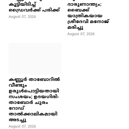
കൂട്ടിയിടിച്ച്
ദാരുണാന്ത്യം;
ഡ്രൈവർക്ക് പരിക്ക്
ബൈക്ക്
യാത്രികയായ
August 07, 2026
ശ്രീദേവി മനോജ്
മരിച്ചു
August 07, 2026
കണ്ണൂർ താബോറിൽ
വീണ്ടും
ഉരുൾപൊട്ടിയതായി
സംശയം; ഉദയഗിരി-
താബോർ ചുരം
റോഡ്
താൽക്കാലികമായി
അടച്ചു
August 07, 2026