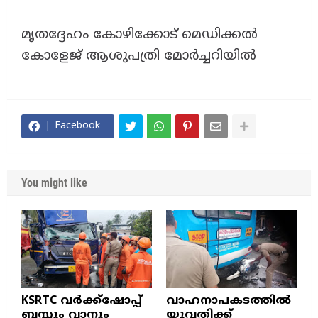
മൃതദ്ദേഹം കോഴിക്കോട് മെഡിക്കൽ
കോളേജ് ആശുപത്രി മോർച്ചറിയിൽ
Facebook
You might like
KSRTC വർക്ക്ഷോപ്പ്
വാഹനാപകടത്തിൽ
ബസ്സും വാനും
യുവതിക്ക്