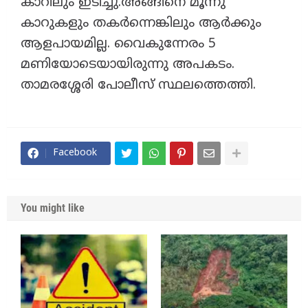
കാറിലും ഇടിച്ചു.അങ്ങിനെ മൂന്നു
കാറുകളും തകർന്നെങ്കിലും ആർക്കും
ആളപായമില്ല. വൈകുന്നേരം 5
മണിയോടെയായിരുന്നു അപകടം.
താമരശ്ശേരി പോലീസ് സ്ഥലത്തെത്തി.
Facebook
You might like