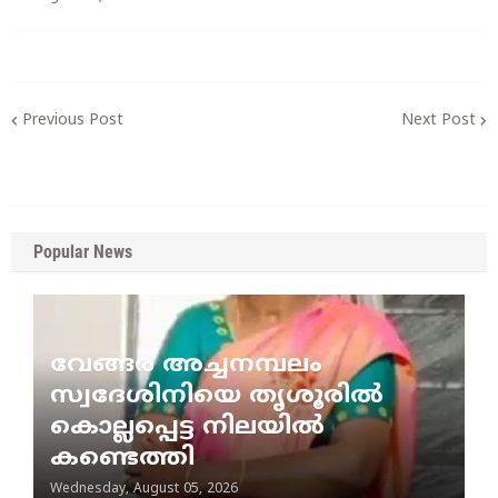
Previous Post
Next Post
Popular News
വേങ്ങര അച്ചനമ്പലം
സ്വദേശിനിയെ തൃശൂരിൽ
കൊല്ലപ്പെട്ട നിലയിൽ
കണ്ടെത്തി
Wednesday, August 05, 2026