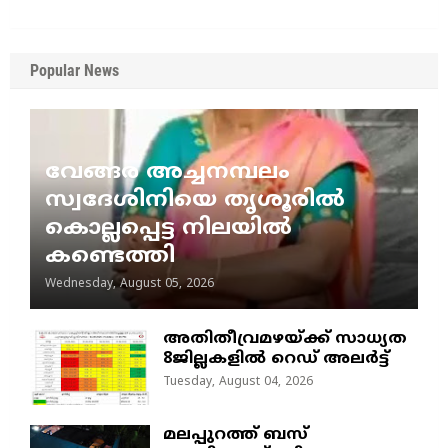
Popular News
വേങ്ങര അച്ചനമ്പലം
സ്വദേശിനിയെ തൃശൂരിൽ
കൊല്ലപ്പെട്ട നിലയിൽ
കണ്ടെത്തി
Wednesday, August 05, 2026
അതിതീവ്രമഴയ്ക്ക് സാധ്യത
8ജില്ലകളിൽ റെഡ് അലർട്ട്
Tuesday, August 04, 2026
മലപ്പുറത്ത് ബസ്