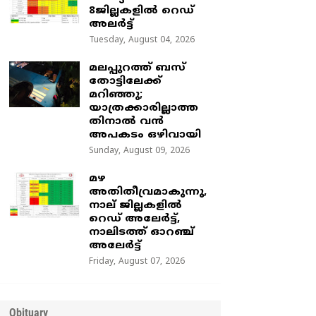
8ജില്ലകളിൽ റെഡ്
അലർട്ട്
Tuesday, August 04, 2026
മലപ്പുറത്ത് ബസ്
തോട്ടിലേക്ക്
മറിഞ്ഞു;
യാത്രക്കാരില്ലാത്ത
തിനാൽ വൻ
അപകടം ഒഴിവായി
Sunday, August 09, 2026
മഴ
അതിതീവ്രമാകുന്നു,
നാല് ജില്ലകളില്‍
റെഡ് അലേര്‍ട്ട്‌,
നാലിടത്ത് ഓറഞ്ച്
അലേർട്ട്
Friday, August 07, 2026
Obituary