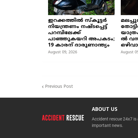
ഇറക്കത്തിൽ സ്കൂട്ടർ
മലപ്പ
നിയന്ത്രണം നഷ്ടപ്പെട്ട്
തോട്ടി
പറമ്പിലേക്ക്
യാത്ര
പാഞ്ഞുകയറി അപകടം;
ൽ വ
19 കാരന് ദാരുണാന്ത്യം
ഒഴിവാ
August 09, 2026
August 09
Previous Post
ABOUT US
Accident rescue 24x7 is
important news.