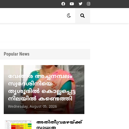
Popular News
വേങ്ങര അച്ചനമ്പലം
സ്വദേശിനിയെ
തൃശൂരിൽ കൊല്ലപ്പെട്ട
നിലയിൽ കണ്ടെത്തി
Wednesday, August 05, 2026
അതിതീവ്രമഴയ്ക്ക്
സാധ്യത