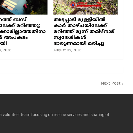
ുറത്ത് ബസ്
അട്ടപ്പാടി മുള്ളിയിൽ
ലേക്ക് മറിഞ്ഞു;
കാർ താഴ്ചയിലേക്ക്
ക്കാരില്ലാത്തതിനാ
മറിഞ്ഞ് മൂന്ന് തമിഴ്നാട്
ൻ അപകടം
സ്വദേശികൾ
യി
ദാരുണമായി മരിച്ചു
, 2026
August 09, 2026
Next Post
 a volunteer team focusing on rescue services and sharing of