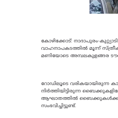
കോഴിക്കോട്: നാദാപുരം-കുറ്റ്
വാഹനാപകടത്തിൽ മൂന്ന് സ്ത്രീകൾക്
മണിയോടെ അമ്പലകുളങ്ങര ടൗണി
റോഡിലൂടെ വരികയായിരുന്ന കാർ പ
നിർത്തിയിട്ടിരുന്ന ബൈക്കുകളി
ആഘാതത്തിൽ ബൈക്കുകൾക്കും
സംഭവിച്ചിട്ടുണ്ട്.