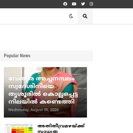
Popular News
വേങ്ങര അച്ചനമ്പലം
സ്വദേശിനിയെ
തൃശൂരിൽ കൊല്ലപ്പെട്ട
നിലയിൽ കണ്ടെത്തി
Wednesday, August 05, 2026
അതിതീവ്രമഴയ്ക്ക്
സാധ്യത