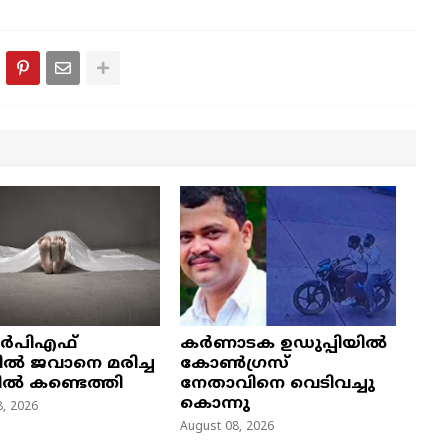
ർപിഎഫ്
കർണാടക ഉഡുപ്പിയിൽ
്പിൽ ജവാനെ മരിച്ച
കോൺഗ്രസ്
ൽ കണ്ടെത്തി
നേതാവിനെ വെടിവച്ചു
കൊന്നു
, 2026
August 08, 2026